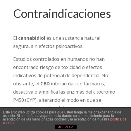
Contraindicaciones
El
cannabidiol
es una sustancia natural
segura, sin efectos psicoactivos.
Estudios controlados en humanos no han
encontrado riesgo de toxicidad o efectos
indicativos de potencial de dependencia. No
obstante, el
CBD
interactúa con fármacos;
desactiva o amplifica las enzimas del citocromo
P450 (CYP), alterando el modo en que se
metabolizan multitud de compuestos y
Este sitio web utiliza cookies para que usted tenga la mejor experiencia de
productos farmacéuticos. El
CBD
puede, por lo
usuario. Si continúa navegando está dando su consentimiento para la
aceptación de las mencionadas cookies y la aceptación de nuestra
política de
cookies
.
tanto, reducir o prolongar la acción del
ACEPTAR