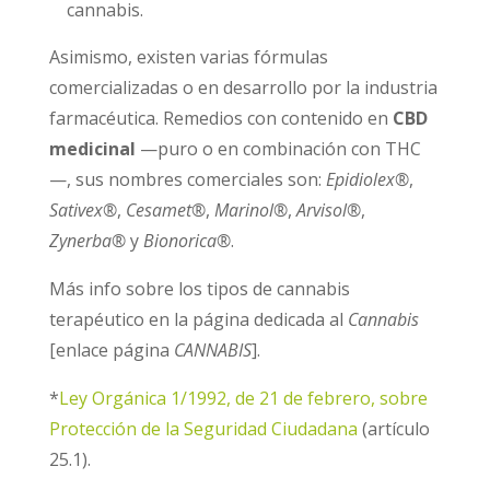
cannabis.
Asimismo, existen varias fórmulas
comercializadas o en desarrollo por la industria
farmacéutica. Remedios con contenido en
CBD
medicinal
—puro o en combinación con THC
—, sus nombres comerciales son:
Epidiolex
®
,
Sativex
®
,
Cesamet
®
,
Marinol
®
,
Arvisol®
,
Zynerba®
y
Bionorica®
.
Más info sobre los tipos de cannabis
terapéutico en la página dedicada al
Cannabis
[enlace página
CANNABIS
].
*
Ley Orgánica 1/1992, de 21 de febrero, sobre
Protección de la Seguridad Ciudadana
(artículo
25.1).