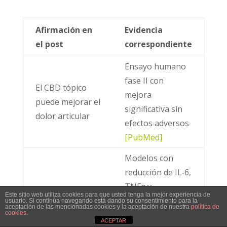
Afirmación en
Evidencia
el post
correspondiente
Ensayo humano
fase II con
El CBD tópico
mejora
puede mejorar el
significativa sin
dolor articular
efectos adversos
[PubMed]
Modelos con
reducción de IL‑6,
TNFα y
Este sitio web utiliza cookies para que usted tenga la mejor experiencia de
Propiedades
marcadores
usuario. Si continúa navegando está dando su consentimiento para la
aceptación de las mencionadas cookies y la aceptación de nuestra
política de
cookies
.
antiinflamatorias
inflamatorios en
ACEPTAR