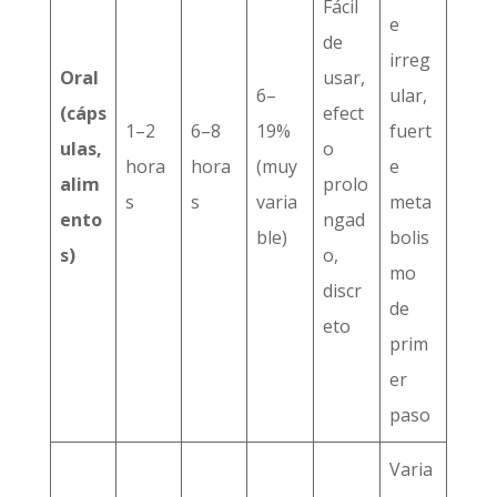
Fácil
e
de
irreg
Oral
usar,
6–
ular,
(cáps
efect
1–2
6–8
19%
fuert
ulas,
o
hora
hora
(muy
e
alim
prolo
s
s
varia
meta
ento
ngad
ble)
bolis
s)
o,
mo
discr
de
eto
prim
er
paso
Varia