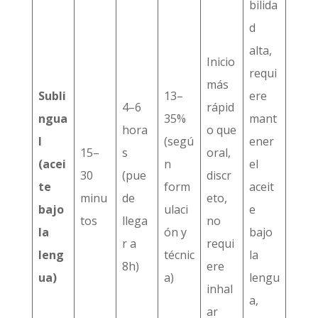
bilida
d
alta,
Inicio
requi
más
Subli
13–
ere
4–6
rápid
ngua
35%
mant
hora
o que
l
(segú
ener
15–
s
oral,
(acei
n
el
30
(pue
discr
te
form
aceit
minu
de
eto,
bajo
ulaci
e
tos
llega
no
la
ón y
bajo
r a
requi
leng
técnic
la
8h)
ere
ua)
a)
lengu
inhal
a,
ar