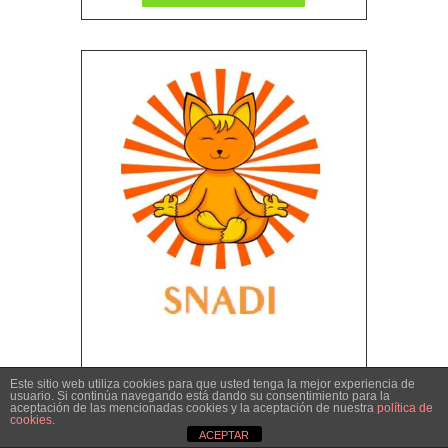
SNADI
Este sitio web utiliza cookies para que usted tenga la mejor experiencia de
usuario. Si continúa navegando está dando su consentimiento para la
aceptación de las mencionadas cookies y la aceptación de nuestra
política de
cookies
.
ACEPTAR