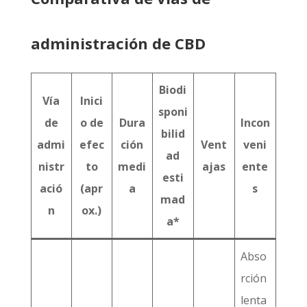
administración de CBD
Biodi
Vía
Inici
sponi
de
o de
Dura
Incon
bilid
admi
efec
ción
Vent
veni
ad
nistr
to
medi
ajas
ente
esti
ació
(apr
a
s
mad
n
ox.)
a*
Abso
rción
lenta