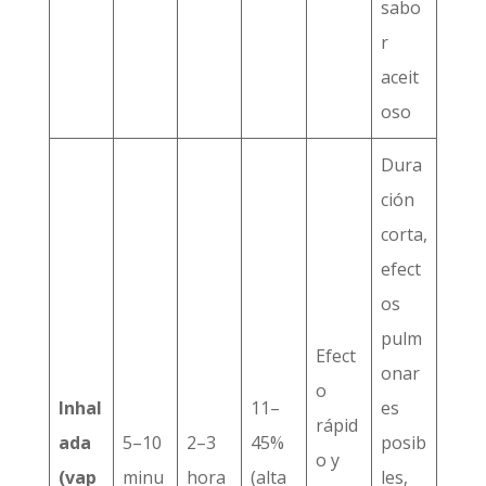
sabo
r
aceit
oso
Dura
ción
corta,
efect
os
pulm
Efect
onar
o
Inhal
11–
es
rápid
ada
5–10
2–3
45%
posib
o y
(vap
minu
hora
(alta
les,